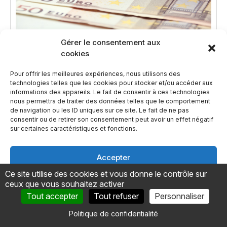
Gérer le consentement aux
cookies
Tout pour se lancer en portage salarial
Pour offrir les meilleures expériences, nous utilisons des
technologies telles que les cookies pour stocker et/ou accéder aux
informations des appareils. Le fait de consentir à ces technologies
Notre avis sur Jump, la société de
nous permettra de traiter des données telles que le comportement
portage à 99 € par mois
de navigation ou les ID uniques sur ce site. Le fait de ne pas
consentir ou de retirer son consentement peut avoir un effet négatif
Entre le storytelling séduisant et la réalité du terrain,
sur certaines caractéristiques et fonctions.
Jump est-elle la solution miracle pour les freelances ?
Accepter
Lire l'article
Ce site utilise des cookies et vous donne le contrôle sur
Refuser
ceux que vous souhaitez activer
Tout accepter
Tout refuser
Personnaliser
Voir les préférences
Politique de confidentialité