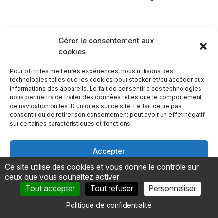
Quel est l’impact du statut
Gérer le consentement aux
cookies
cadre ou non-cadre sur mon
salaire net en portage salarial
Pour offrir les meilleures expériences, nous utilisons des
technologies telles que les cookies pour stocker et/ou accéder aux
?
informations des appareils. Le fait de consentir à ces technologies
nous permettra de traiter des données telles que le comportement
de navigation ou les ID uniques sur ce site. Le fait de ne pas
Le statut cadre implique des
cotisations légèrement
consentir ou de retirer son consentement peut avoir un effet négatif
plus élevées
(1 à 2 % de plus que pour un non-cadre),
sur certaines caractéristiques et fonctions.
ce qui peut réduire votre salaire net. Toutefois, il offre une
meilleure couverture sociale
et une retraite
Accepter
complémentaire plus avantageuse. Le choix dépend donc
de vos priorités : maximiser vos revenus immédiats ou
Ce site utilise des cookies et vous donne le contrôle sur
Refuser
sécuriser vos droits sociaux à long terme.
ceux que vous souhaitez activer
Tout accepter
Tout refuser
Personnaliser
Voir les préférences
Politique de confidentialité
A lire aussi