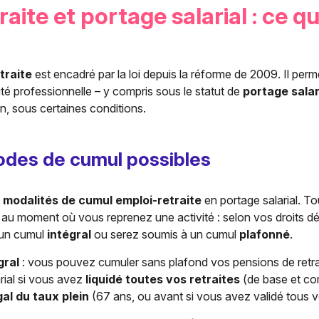
aite et portage salarial : ce que
traite
est encadré par la loi depuis la réforme de 2009. Il perme
té professionnelle – y compris sous le statut de
portage salar
n, sous certaines conditions.
des de cumul possibles
 modalités de cumul emploi-retraite
en portage salarial. T
 au moment où vous reprenez une activité : selon vos droits dé
’un cumul
intégral
ou serez soumis à un cumul
plafonné
.
gral
: vous pouvez cumuler sans plafond vos pensions de retra
rial si vous avez
liquidé toutes vos retraites
(de base et co
gal du taux plein
(67 ans, ou avant si vous avez validé tous v