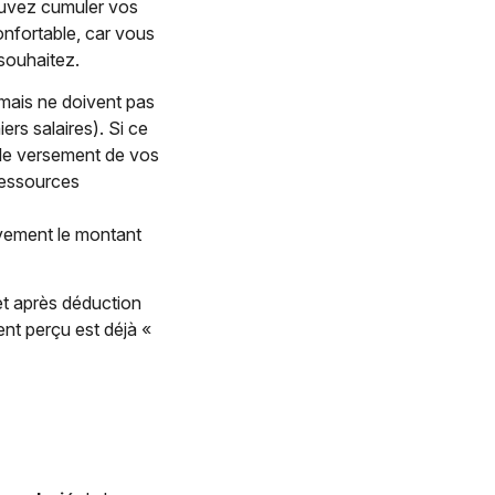
ouvez cumuler vos
 confortable, car vous
souhaitez.
 mais ne doivent pas
rs salaires). Si ce
le versement de vos
 ressources
ivement le montant
et après déduction
ent perçu est déjà «