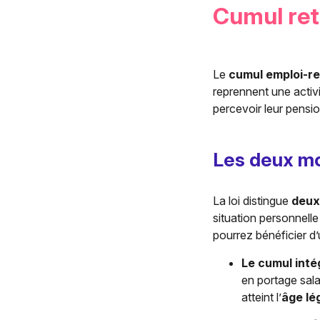
Cumul retr
Le
cumul emploi-re
reprennent une activi
percevoir leur pensio
Les deux mo
La loi distingue
deux
situation personnelle
pourrez bénéficier d
Le cumul inté
en portage sala
atteint l’
âge lé