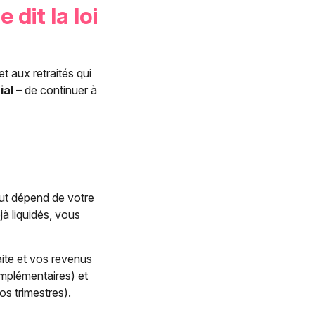
 dit la loi
t aux retraités qui
ial
– de continuer à
out dépend de votre
jà liquidés, vous
ite et vos revenus
mplémentaires) et
os trimestres).