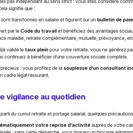
tes pas indépendant au sens strict : vous êtes considéré com
Cela signifie que :
sont transformés en salaire et figurent sur un
bulletin de paie
ert par le
Code du travail
et bénéficiez des avantages sociaux
nce maladie, retraite complémentaire, mutuelle, prévoyance, etc
jà validé le
taux plein
pour votre retraite, vous ne générez 
us continuez à bénéficier d’une couverture sociale complète.
 précieux : vous profitez de la
souplesse d’un consultant i
n cadre légal rassurant.
e vigilance au quotidien
 parti du cumul retraite et portage salarial, quelques précaution
ématiquement votre reprise d’activité
auprès de votre cais
légale : sans cette démarche, vous risquez un blocage administr