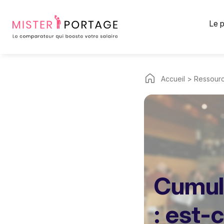
Panneau de gestion des cookies
Le p
Accueil
>
Ressour
Cumul 
: est-