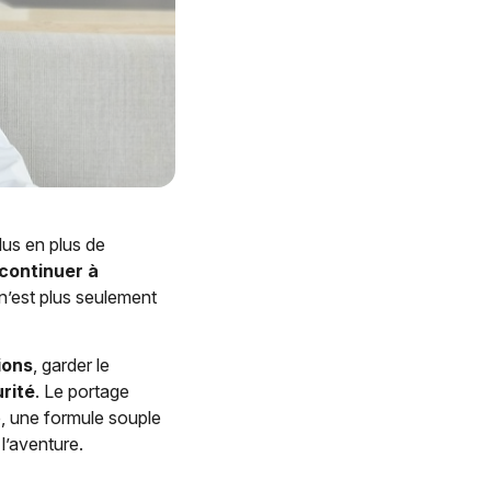
lus en plus de
continuer à
 n’est plus seulement
ions
, garder le
rité
. Le portage
te, une formule souple
l’aventure.