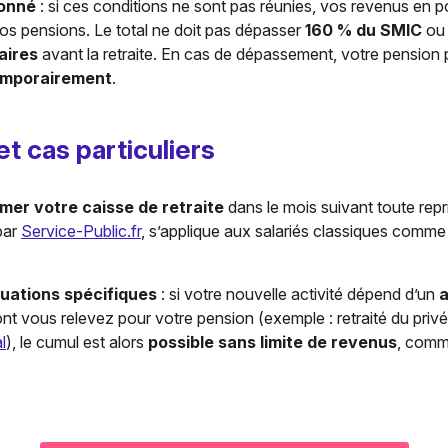
fonné
: si ces conditions ne sont pas réunies, vos revenus en p
os pensions. Le total ne doit pas dépasser
160 % du SMIC
ou 
aires
avant la retraite. En cas de dépassement, votre pension 
emporairement
.
et cas particuliers
rmer votre caisse de retraite
dans le mois suivant toute repri
par
Service-Public.fr
, s’applique aux salariés classiques comm
tuations spécifiques
: si votre nouvelle activité dépend d’un
a
nt vous relevez pour votre pension (exemple : retraité du privé
l
), le cumul est alors
possible sans limite de revenus
, comm