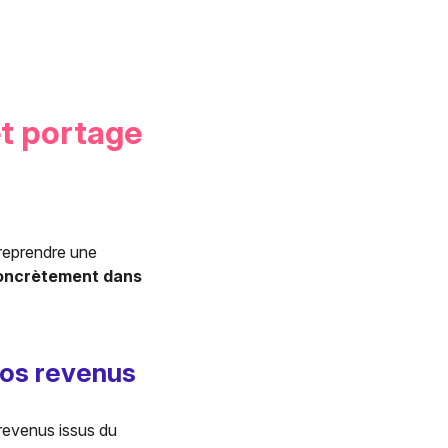
et portage
 reprendre une
concrètement dans
 vos revenus
revenus issus du