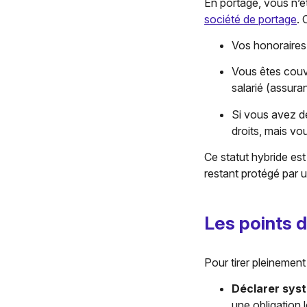
En portage, vous n’ê
société de portage
. 
Vos honoraires 
Vous êtes couv
salarié (assura
Si vous avez dé
droits, mais vo
Ce statut hybride est
restant protégé par u
Les points d
Pour tirer pleinement
Déclarer syst
une obligation 