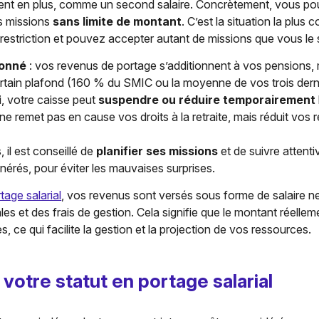
tent en plus, comme un second salaire. Concrètement, vous p
s missions
sans limite de montant
. C’est la situation la plus
estriction et pouvez accepter autant de missions que vous le 
fonné
: vos revenus de portage s’additionnent à vos pensions,
tain plafond (160 % du SMIC ou la moyenne de vos trois dernie
hi, votre caisse peut
suspendre ou réduire temporairement
ne remet pas en cause vos droits à la retraite, mais réduit vos
 il est conseillé de
planifier ses missions
et de suivre attent
érés, pour éviter les mauvaises surprises.
tage salarial
, vos revenus sont versés sous forme de salaire n
les et des frais de gestion. Cela signifie que le montant réellem
, ce qui facilite la gestion et la projection de vos ressources.
 votre statut en portage salarial