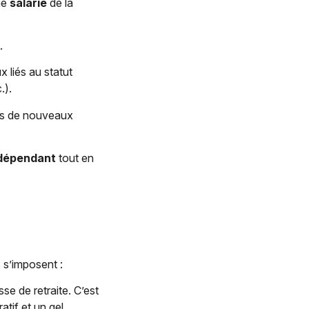
me
salarié
de la
.
 liés au statut
.).
pas de nouveaux
ndépendant
tout en
s s’imposent :
se de retraite. C’est
atif et un gel