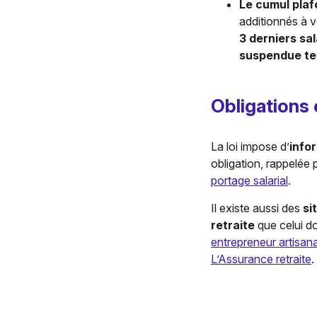
Le cumul pla
additionnés à v
3 derniers sal
suspendue t
Obligations 
La loi impose d’
info
obligation, rappelée 
portage salarial
.
Il existe aussi des
si
retraite
que celui do
entrepreneur artisana
L’Assurance retraite
.