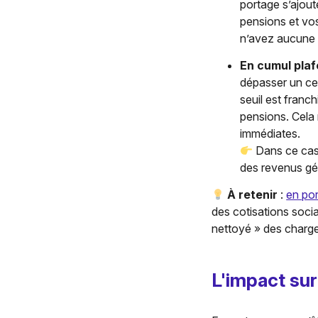
portage s’ajou
pensions et vo
n’avez aucune r
En cumul pla
dépasser un cer
seuil est franc
pensions. Cela 
immédiates.
Dans ce cas,
des revenus gén
À retenir
:
en por
des cotisations socia
nettoyé » des charges
L'impact sur